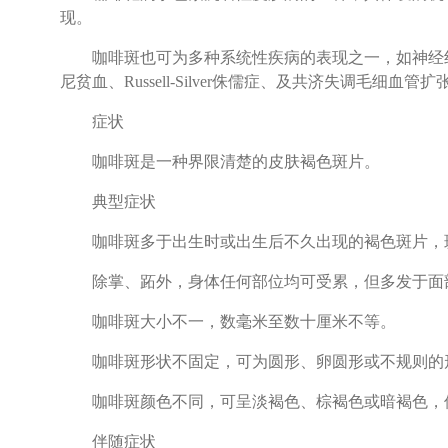
现。
咖啡斑也可为多种系统性疾病的表现之一，如神经纤维瘤病、M
尼贫血、Russell-Silver侏儒症、及共济失调毛细血管
症状
咖啡斑是一种界限清楚的皮肤褐色斑片。
典型症状
咖啡斑多于出生时或出生后不久出现的褐色斑片，斑
除掌、跖外，身体任何部位均可受累，但多发于面
咖啡斑大小不一，数毫米至数十厘米不等。
咖啡斑形状不固定，可为圆形、卵圆形或不规则的
咖啡斑颜色不同，可呈淡褐色、棕褐色或暗褐色，但
伴随症状