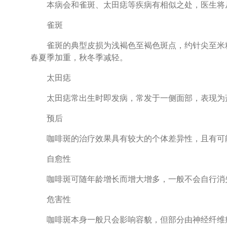
本病会和雀斑、太田痣等疾病有相似之处，医生将从
雀斑
雀斑的典型皮损为浅褐色至褐色斑点，约针尖至米粒
春夏季加重，秋冬季减轻。
太田痣
太田痣常出生时即发病，常发于一侧面部，表现为蓝
预后
咖啡斑的治疗效果具有较大的个体差异性，且有可
自愈性
咖啡斑可随年龄增长而增大增多，一般不会自行消
危害性
咖啡斑本身一般只会影响容貌，但部分由神经纤维瘤病、McC