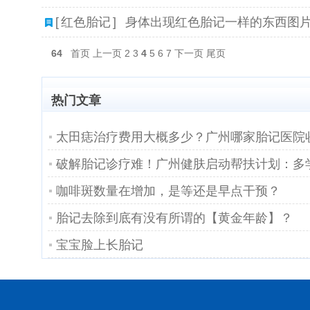
[
红色胎记
]
身体出现红色胎记一样的东西图
64
首页
上一页
2
3
4
5
6
7
下一页
尾页
热门文章
太田痣治疗费用大概多少？广州哪家胎记医院
咖啡斑数量在增加，是等还是早点干预？
胎记去除到底有没有所谓的【黄金年龄】？
宝宝脸上长胎记