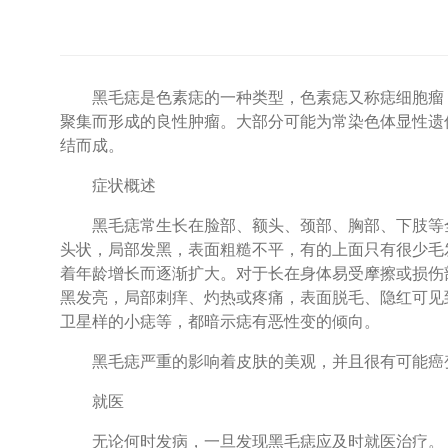
黑毛痣是色素痣的一种类型，色素痣又称痣细胞瘤，由于
聚集而形成的良性肿瘤。大部分可能为常染色体显性遗
结而成。
症状概述
黑毛痣常生长在脸部、额头、颈部、胸部、下肢等全
头状，局部发黑，表面粗糙不平，有的上面只有很少毛
着年龄增长而逐渐扩大。对于长在身体易受摩擦或损伤
黑发亮，局部刺痒、灼热或疼痛，表面脱毛、隐红可见
卫星样的小痣等，都暗示痣有恶性变的倾向。
黑毛痣严重的影响着皮肤的美观，并且很有可能癌变
就医
无论何时发病，一旦发现黑毛痣应及时就医治疗。